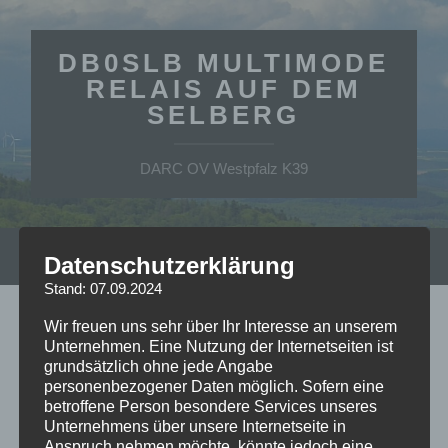
DB0SLB MULTIMODE
RELAIS AUF DEM
SELBERG
DARC OV Westpfalz K39
Datenschutzerklärung
Suchfe
Mobile-
ein-/a
Menü
Stand: 07.09.2024
ein-/ausblenden
Wir freuen uns sehr über Ihr Interesse an unserem
MONAT:
JUNI 2022
Unternehmen. Eine Nutzung der Internetseiten ist
grundsätzlich ohne jede Angabe
Watchdog aktiviert
personenbezogener Daten möglich. Sofern eine
betroffene Person besondere Services unseres
JUNI 20, 2022
/
KEINE KOMMENTARE
Unternehmens über unsere Internetseite in
Anspruch nehmen möchte, könnte jedoch eine