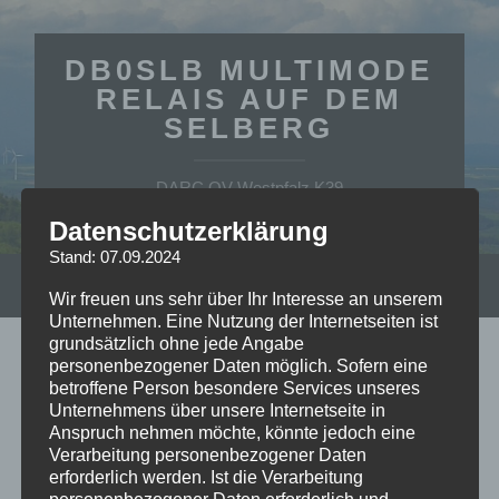
DB0SLB MULTIMODE
RELAIS AUF DEM
SELBERG
DARC OV Westpfalz K39
Datenschutzerklärung
Stand: 07.09.2024
Suchfe
Wir freuen uns sehr über Ihr Interesse an unserem
Mobile-
ein-/a
Menü
Unternehmen. Eine Nutzung der Internetseiten ist
ein-/ausblenden
grundsätzlich ohne jede Angabe
personenbezogener Daten möglich. Sofern eine
SVXLink
betroffene Person besondere Services unseres
Unternehmens über unsere Internetseite in
Welche Befehle kann der Analogteilnehmer
Anspruch nehmen möchte, könnte jedoch eine
Verarbeitung personenbezogener Daten
benutzen?
erforderlich werden. Ist die Verarbeitung