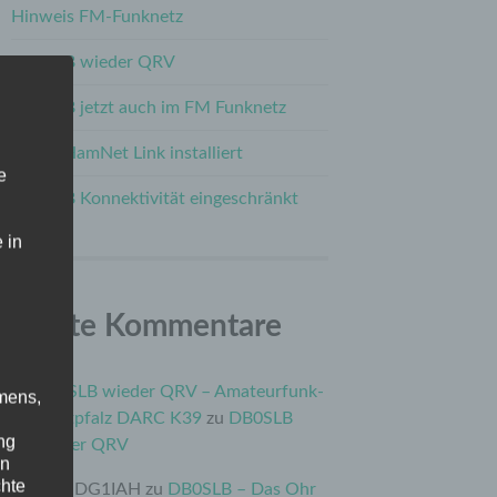
Hinweis FM-Funknetz
DB0SLB wieder QRV
DB0SLB jetzt auch im FM Funknetz
Neuer HamNet Link installiert
e
DB0SLB Konnektivität eingeschränkt
 in
Letzte Kommentare
DB0SLB wieder QRV – Amateurfunk-
mens,
Westpfalz DARC K39
zu
DB0SLB
ng
wieder QRV
en
chte
Uwe DG1IAH
zu
DB0SLB – Das Ohr