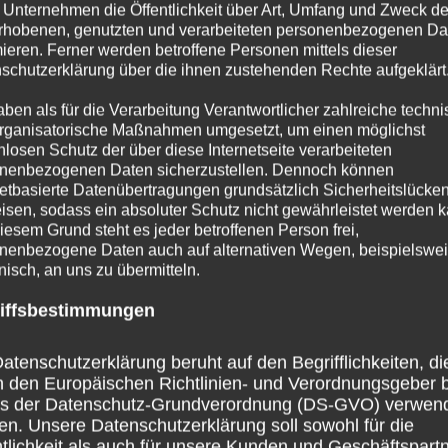
 Unternehmen die Öffentlichkeit über Art, Umfang und Zweck de
rhobenen, genutzten und verarbeiteten personenbezogenen Da
mieren. Ferner werden betroffene Personen mittels dieser
e ausgetauscht
schutzerklärung über die ihnen zustehenden Rechte aufgeklärt
aben als für die Verarbeitung Verantwortlicher zahlreiche techn
NE KOMMENTARE
rganisatorische Maßnahmen umgesetzt, um einen möglichst
nlosen Schutz der über diese Internetseite verarbeiteten
nenbezogenen Daten sicherzustellen. Dennoch können
netbasierte Datenübertragungen grundsätzlich Sicherheitslücke
 iGate das mit RaspberryPi und SDRDongle
isen, sodass ein absoluter Schutz nicht gewährleistet werden k
Hardware ausgetauscht.
iesem Grund steht es jeder betroffenen Person frei,
nenbezogene Daten auch auf alternativen Wegen, beispielswe
formance aufgrund fehlender
onisch, an uns zu übermitteln.
icks.
iffsbestimmungen
n YAESU FT-7800 und als standalone
atenschutzerklärung beruht auf den Begrifflichkeiten, di
 v2.0.
h den Europäischen Richtlinien- und Verordnungsgeber 
ss der Datenschutz-Grundverordnung (DS-GVO) verwen
rch deutlich steigern zu können.
en. Unsere Datenschutzerklärung soll sowohl für die
tlichkeit als auch für unsere Kunden und Geschäftspart