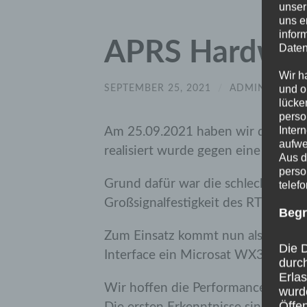
unser
uns e
infor
APRS Hardwar
Daten
Wir h
SEPTEMBER 25, 2021
/
ADMIN
/
KEI
und o
lücke
perso
Inter
Am 25.09.2021 haben wir das APRS
aufwe
realisiert wurde gegen eine neue 
Aus d
perso
Grund dafür war die schlechte Per
telef
Großsignalfestigkeit des RTL-SDRSt
Begr
Zum Einsatz kommt nun als TRX ei
Die D
Interface ein Microsat WX3in1 Plus
durc
Erla
Wir hoffen die Performance hierdu
wurd
Öffen