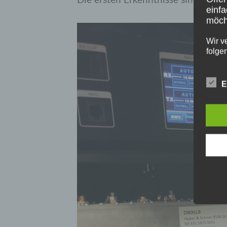
Die ersten Erkenntnisse sind vielv
einfa
möcht
Wir v
folge
E