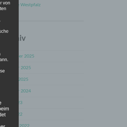
r von
in die Westpfalz
ten
.
ische
Archiv
n
Dezember 2025
ann.
Oktober 2025
ise
August 2025
Oktober 2024
e
Juni 2023
beim
det
Juni 2022
Februar 2022
ner