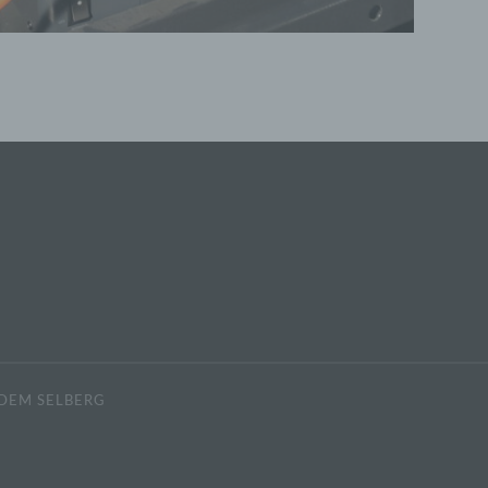
die Offenlegung durch Übermittlung, Verbreitung oder 
andere Form der Bereitstellung, den Abgleich oder die
Verknüpfung, die Einschränkung, das Löschen oder di
Vernichtung.
d) Einschränkung der Verarbeitung
Einschränkung der Verarbeitung ist die Markierung
gespeicherter personenbezogener Daten mit dem Ziel, 
künftige Verarbeitung einzuschränken.
e) Profiling
 DEM SELBERG
Profiling ist jede Art der automatisierten Verarbeitung
personenbezogener Daten, die darin besteht, dass die
personenbezogenen Daten verwendet werden, um
bestimmte persönliche Aspekte, die sich auf eine natür