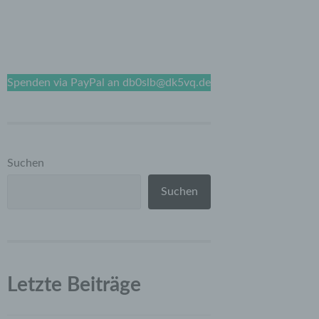
Spenden via PayPal an db0slb@dk5vq.de
Suchen
Suchen
Letzte Beiträge