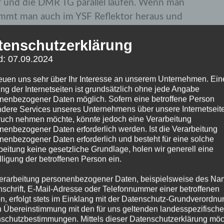
r und die DMR TG parallel laufen. Wenn man
mmt man auch im YSF Reflektor heraus und
diesem Weg auch direkt am Relais an.
tenschutzerklärung
das Relais CQ ruft ist somit parallel im YSF
d: 07.09.2024
3 zu hören.
reuen uns sehr über Ihr Interesse an unserem Unternehmen. Ein
innvolle Erweiterung für DB0SLB und dessen
ng der Internetseiten ist grundsätzlich ohne jede Angabe
nenbezogener Daten möglich. Sofern eine betroffene Person
dere Services unseres Unternehmens über unsere Internetseite
uch nehmen möchte, könnte jedoch eine Verarbeitung
ilt Kim DG9VH, Thorsten DC6WN und Uwe
nenbezogener Daten erforderlich werden. Ist die Verarbeitung
nenbezogener Daten erforderlich und besteht für eine solche
beitung keine gesetzliche Grundlage, holen wir generell eine
lligung der betroffenen Person ein.
erarbeitung personenbezogener Daten, beispielsweise des Na
nschrift, E-Mail-Adresse oder Telefonnummer einer betroffenen
n, erfolgt stets im Einklang mit der Datenschutz-Grundverordnu
n Übereinstimmung mit den für uns geltenden landesspezifisch
schutzbestimmungen. Mittels dieser Datenschutzerklärung mö