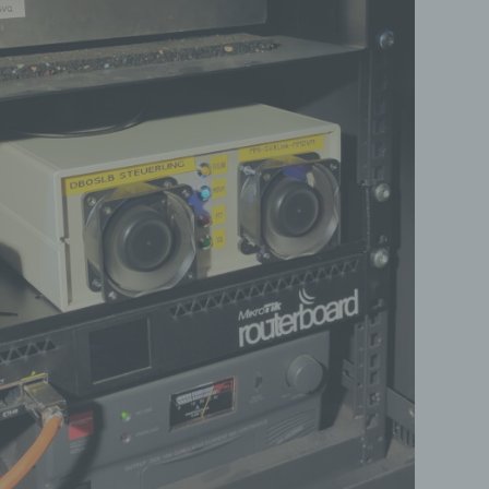
natürlichen Person sind, identifiziert werden kann.
b) betroffene Person
Betroffene Person ist jede identifizierte oder identifizie
natürliche Person, deren personenbezogene Daten vo
dem für die Verarbeitung Verantwortlichen verarbeitet
werden.
c) Verarbeitung
Verarbeitung ist jeder mit oder ohne Hilfe automatisiert
Verfahren ausgeführte Vorgang oder jede solche
Vorgangsreihe im Zusammenhang mit personenbezog
Daten wie das Erheben, das Erfassen, die Organisatio
das Ordnen, die Speicherung, die Anpassung oder
Veränderung, das Auslesen, das Abfragen, die Verwen