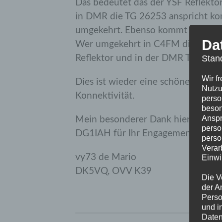
Das bedeutet das der YSF Reflekto
in DMR die TG 26253 anspricht ko
umgekehrt. Ebenso kommt man auf 
Da
Wer umgekehrt in C4FM direkt über 
Stan
Reflektor und in der DMR TG 2625
Wir f
Dies ist wieder eine schöne und s
Nutzu
Konnektivität.
perso
beson
Anspr
Mein besonderer Dank hierbei g
perso
DG1IAH für Ihr Engagement.
perso
Verar
vy73 de Mario
Einwi
DK5VQ, OVV K39
Die V
der A
Perso
und i
Daten