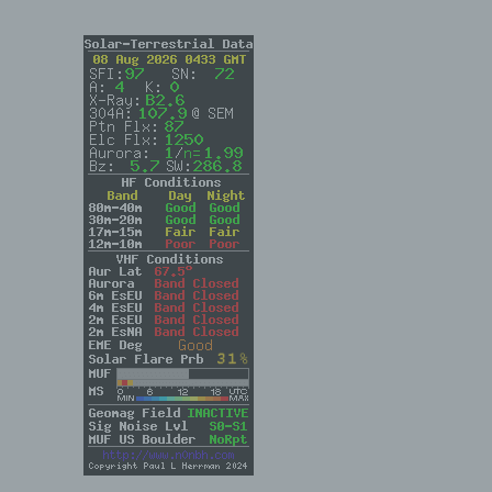
rbare
n
er
enen
n,
dung,