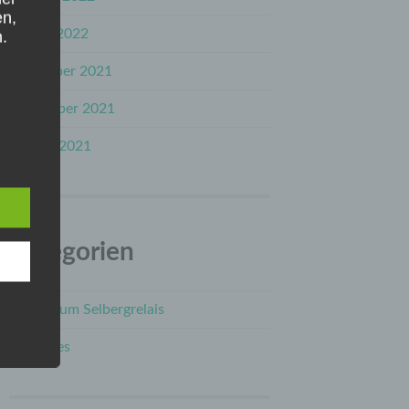
en,
Januar 2022
.
November 2021
September 2021
August 2021
sich
erson
Kategorien
die
Neues zum Selbergrelais
er,
inem
Sonstiges
er
n,
er