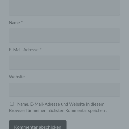
die Öffentlichkeit als auch für unsere Kunden und
Geschäftspartner einfach lesbar und verständlich sein.
Um dies zu gewährleisten, möchten wir vorab die
verwendeten Begrifflichkeiten erläutern.
Name
*
Wir verwenden in dieser Datenschutzerklärung
unter anderem die folgenden Begriffe:
E-Mail-Adresse
*
a) personenbezogene Daten
Personenbezogene Daten sind alle
Website
Informationen, die sich auf eine identifizierte
oder identifizierbare natürliche Person (im
Folgenden „betroffene Person") beziehen. Als
identifizierbar wird eine natürliche Person
angesehen, die direkt oder indirekt,
insbesondere mittels Zuordnung zu einer
Name, E-Mail-Adresse und Website in diesem
Kennung wie einem Namen, zu einer
Browser für meinen nächsten Kommentar speichern.
Kennnummer, zu Standortdaten, zu einer
Online-Kennung oder zu einem oder mehreren
besonderen Merkmalen, die Ausdruck der
physischen, physiologischen, genetischen,