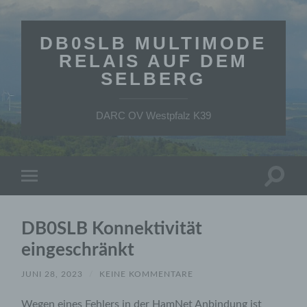
DB0SLB MULTIMODE
RELAIS AUF DEM
SELBERG
DARC OV Westpfalz K39
Suchfe
Mobile-
ein-/a
Menü
ein-/ausblenden
DB0SLB Konnektivität
eingeschränkt
JUNI 28, 2023
/
KEINE KOMMENTARE
Wegen eines Fehlers in der HamNet Anbindung ist