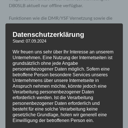
DB0SLB aktuell nur offline verfügbar.
Funktionen wie die DMR/YSF Vernetzung sowie die
LoRa und APRS Gateways funktionieren aktuell somit
nicht.
Datenschutzerklärung
Stand: 07.09.2024
Der lokale Funkbetrieb ist analog/digital
uneingeschränkt möglich.
Wir freuen uns sehr über Ihr Interesse an unserem
Unternehmen. Eine Nutzung der Internetseiten ist
grundsätzlich ohne jede Angabe
An einer Lösung wird gearbeitet.
personenbezogener Daten möglich. Sofern eine
betroffene Person besondere Services unseres
vy73 de Mario, DK5VQ
Unternehmens über unsere Internetseite in
Anspruch nehmen möchte, könnte jedoch eine
Verarbeitung personenbezogener Daten
Neues zum Selbergrelais
erforderlich werden. Ist die Verarbeitung
personenbezogener Daten erforderlich und
besteht für eine solche Verarbeitung keine
VORHERIGER BEITRAG
gesetzliche Grundlage, holen wir generell eine
Watchdog aktiviert
Einwilligung der betroffenen Person ein.