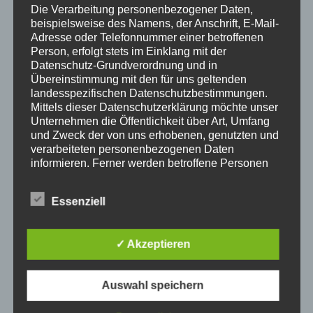
Die Verarbeitung personenbezogener Daten,
NÄCHSTER BEITRAG
beispielsweise des Namens, der Anschrift, E-Mail-
Neuer HamNet Link installiert
Adresse oder Telefonnummer einer betroffenen
Person, erfolgt stets im Einklang mit der
Datenschutz-Grundverordnung und in
Schreibe einen Kommentar
Übereinstimmung mit den für uns geltenden
landesspezifischen Datenschutzbestimmungen.
Deine E-Mail-Adresse wird nicht veröffentlicht.
Mittels dieser Datenschutzerklärung möchte unser
Erforderliche Felder sind mit
*
markiert
Unternehmen die Öffentlichkeit über Art, Umfang
und Zweck der von uns erhobenen, genutzten und
verarbeiteten personenbezogenen Daten
Kommentar
*
informieren. Ferner werden betroffene Personen
mittels dieser Datenschutzerklärung über die ihnen
zustehenden Rechte aufgeklärt.
Essenziell
Wir haben als für die Verarbeitung Verantwortlicher
zahlreiche technische und organisatorische
✓ Akzeptieren
Maßnahmen umgesetzt, um einen möglichst
lückenlosen Schutz der über diese Internetseite
verarbeiteten personenbezogenen Daten
Auswahl speichern
sicherzustellen. Dennoch können Internetbasierte
Datenübertragungen grundsätzlich
Name
*