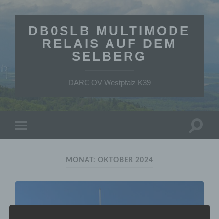
DB0SLB MULTIMODE
RELAIS AUF DEM
SELBERG
DARC OV Westpfalz K39
Suchfe
Mobile-
ein-/a
Menü
ein-/ausblenden
MONAT:
OKTOBER 2024