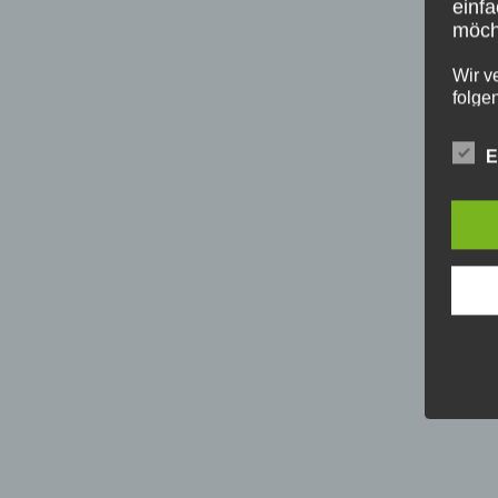
einfa
möcht
Wir v
folge
E