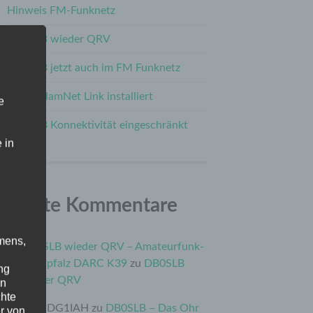
Hinweis FM-Funknetz
DB0SLB wieder QRV
DB0SLB jetzt auch im FM Funknetz
Neuer HamNet Link installiert
e
DB0SLB Konnektivität eingeschränkt
 in
Letzte Kommentare
mens,
DB0SLB wieder QRV – Amateurfunk-
Westpfalz DARC K39
zu
DB0SLB
ng
wieder QRV
en
chte
Uwe DG1IAH
zu
DB0SLB – Das Ohr
r von