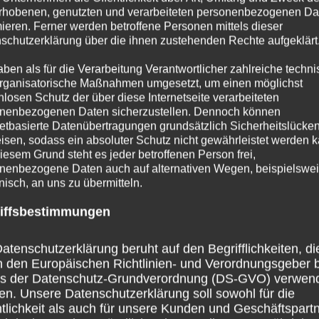
rhobenen, genutzten und verarbeiteten personenbezogenen Da
mieren. Ferner werden betroffene Personen mittels dieser
schutzerklärung über die ihnen zustehenden Rechte aufgeklärt
aben als für die Verarbeitung Verantwortlicher zahlreiche techn
rganisatorische Maßnahmen umgesetzt, um einen möglichst
nlosen Schutz der über diese Internetseite verarbeiteten
nenbezogenen Daten sicherzustellen. Dennoch können
netbasierte Datenübertragungen grundsätzlich Sicherheitslücke
isen, sodass ein absoluter Schutz nicht gewährleistet werden k
iesem Grund steht es jeder betroffenen Person frei,
nenbezogene Daten auch auf alternativen Wegen, beispielswe
onisch, an uns zu übermitteln.
iffsbestimmungen
atenschutzerklärung beruht auf den Begrifflichkeiten, di
h den Europäischen Richtlinien- und Verordnungsgeber 
ss der Datenschutz-Grundverordnung (DS-GVO) verwen
en. Unsere Datenschutzerklärung soll sowohl für die
tlichkeit als auch für unsere Kunden und Geschäftspart