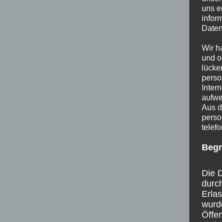
uns e
infor
Daten
Wir h
und o
lücke
perso
Inter
aufwe
Aus d
perso
telef
Begr
Die D
durc
Erla
wurd
Öffen