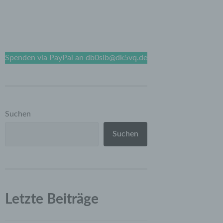
Spenden via PayPal an db0slb@dk5vq.de
Suchen
Suchen
enden.
Letzte Beiträge