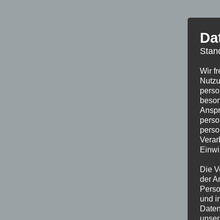
Da
Stan
Wir f
Nutzu
perso
beson
Anspr
perso
perso
Verar
Einwi
Die V
der A
Perso
und i
Daten
unser