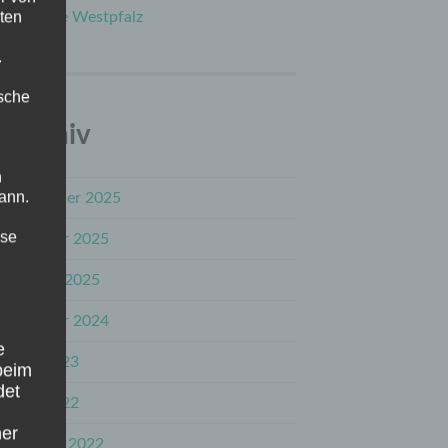
ten
in die Westpfalz
.
ische
Archiv
n
ann.
Dezember 2025
ise
Oktober 2025
August 2025
Oktober 2024
e
Juni 2023
beim
det
Juni 2022
ner
Februar 2022