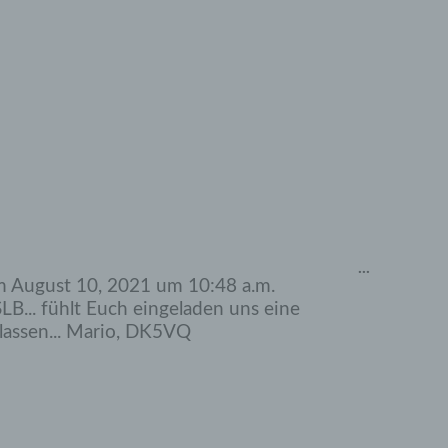
Diese
...
Metabox
m
August 10, 2021
um
10:48 a.m.
ein-/ausbl
... fühlt Euch eingeladen uns eine
lassen... Mario, DK5VQ