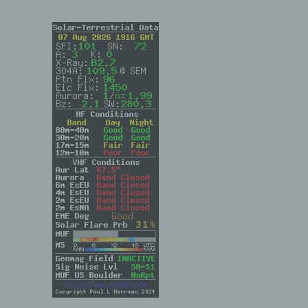
rbare
n
er
enen
n,
dung,
eine