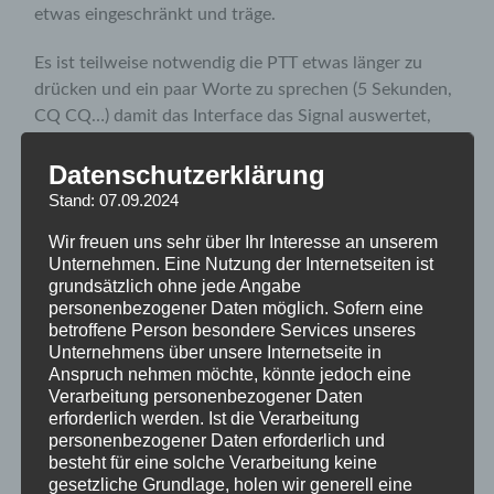
etwas eingeschränkt und träge.
Es ist teilweise notwendig die PTT etwas länger zu
drücken und ein paar Worte zu sprechen (5 Sekunden,
CQ CQ…) damit das Interface das Signal auswertet,
erkennt und auf das MMDVM durchschaltet.
Datenschutzerklärung
Wer nur seine X Taste am TRX drückt läuft meist ins
Stand: 07.09.2024
Leere.
Wir freuen uns sehr über Ihr Interesse an unserem
Unternehmen. Eine Nutzung der Internetseiten ist
Die erforderliche Maßnahme ist bekannt und ein
grundsätzlich ohne jede Angabe
modifiziertes Interface liegt schon zum Austausch
personenbezogener Daten möglich. Sofern eine
bereit.
betroffene Person besondere Services unseres
Unternehmens über unsere Internetseite in
Wir geben Bescheid wenn der Tausch erfolgt ist…
Anspruch nehmen möchte, könnte jedoch eine
Verarbeitung personenbezogener Daten
vy73 de Mario, DK5VQ
erforderlich werden. Ist die Verarbeitung
personenbezogener Daten erforderlich und
besteht für eine solche Verarbeitung keine
Neues zum Selbergrelais
gesetzliche Grundlage, holen wir generell eine