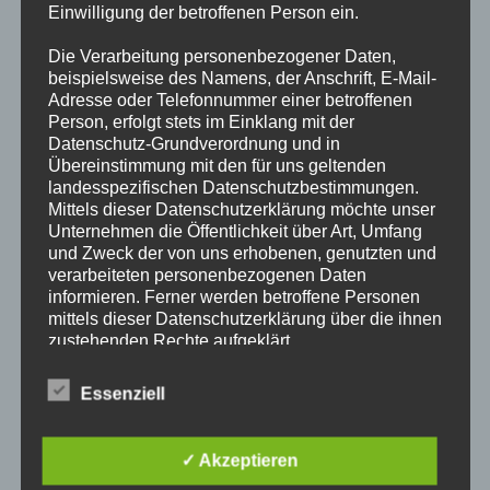
Einwilligung der betroffenen Person ein.
VORHERIGER BEITRAG
Die Verarbeitung personenbezogener Daten,
DB0SLB – Das Ohr in die Westpfalz
beispielsweise des Namens, der Anschrift, E-Mail-
Adresse oder Telefonnummer einer betroffenen
Person, erfolgt stets im Einklang mit der
NÄCHSTER BEITRAG
Datenschutz-Grundverordnung und in
Modifikation durchgeführt
Übereinstimmung mit den für uns geltenden
landesspezifischen Datenschutzbestimmungen.
Mittels dieser Datenschutzerklärung möchte unser
Unternehmen die Öffentlichkeit über Art, Umfang
Schreibe einen Kommentar
und Zweck der von uns erhobenen, genutzten und
verarbeiteten personenbezogenen Daten
Deine E-Mail-Adresse wird nicht veröffentlicht.
informieren. Ferner werden betroffene Personen
Erforderliche Felder sind mit
*
markiert
mittels dieser Datenschutzerklärung über die ihnen
zustehenden Rechte aufgeklärt.
Kommentar
*
Wir haben als für die Verarbeitung Verantwortlicher
Essenziell
zahlreiche technische und organisatorische
Maßnahmen umgesetzt, um einen möglichst
lückenlosen Schutz der über diese Internetseite
✓ Akzeptieren
verarbeiteten personenbezogenen Daten